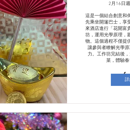
2月16日
這是一個結合創意和
先乘坐開篷巴士，享
來酒店進行「花開富
坊，運用光學原理，
物。這個過程不僅提
讓參與者瞭解光學原
力。工作坊完結後，
菜，體驗春
詳