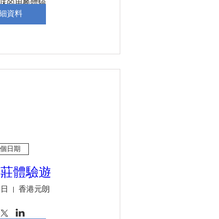
味的用餐體驗。

，讓您和孩子在輕鬆愉快的
細資料
，創造美好的回憶。
個日期
農莊體驗遊
週日
香港元朗