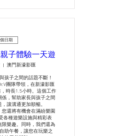
個日期
匯親子體驗一天遊
六
澳門新濠影匯
與孩子之間的話題不斷！

r.V團隊帶領，在新濠影匯
，時長1.5小時。這個工作
關係，幫助家長與孩子之間
，讓溝通更加順暢。

，您還將有機會在滿紛樂園
受各種遊樂設施與精彩表
無限樂趣。同時，我們還為
自助午餐，讓您在玩樂之