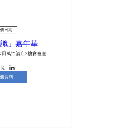
個日期
「識」嘉年華
沙田萬怡酒店2樓宴會廳
細資料