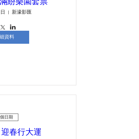
 滿紛樂園套票
週日
新濠影匯
細資料
個日期
 迎春行大運