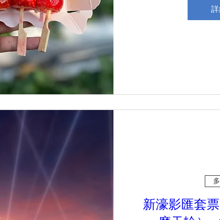
詳
多
新濠影匯套票