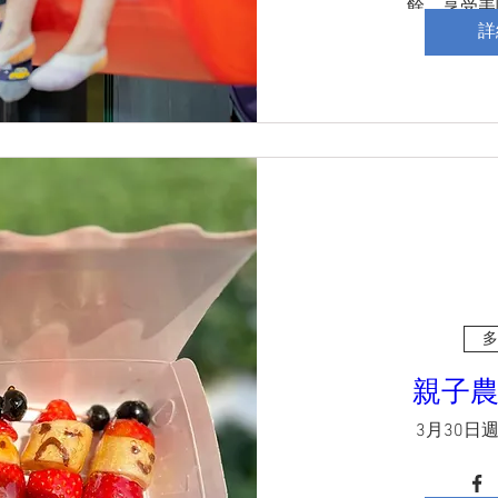
餘，享受美
這是一個難得的機會
詳
氛圍中增進感情
多
親子
3月30日