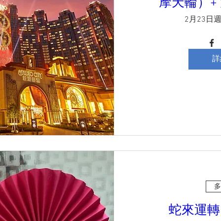
摩天輪）+
2月23日
詳
多
蛇來運轉