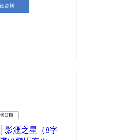
細資料
個日期
│影滙之星（8字