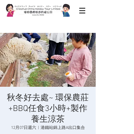
秋冬好去處~ 環保農莊
+BBQ任食3小時+製作
養生涼茶
12月07日週六
  |  
港鐵站錦上路A出口集合