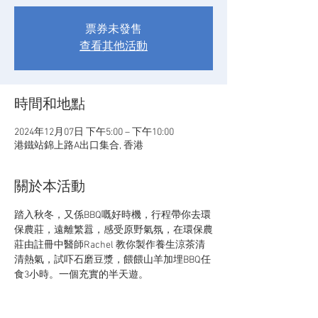
票券未發售
查看其他活動
時間和地點
2024年12月07日 下午5:00 – 下午10:00
港鐵站錦上路A出口集合, 香港
關於本活動
踏入秋冬，又係BBQ嘅好時機，行程帶你去環
保農莊，遠離繁囂，感受原野氣氛，在環保農
莊由註冊中醫師Rachel 教你製作養生涼茶清
清熱氣，試吓石磨豆漿，餵餵山羊加埋BBQ任
食3小時。一個充實的半天遊。