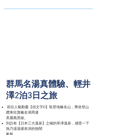
群馬名湯真體驗、輕井
澤2泊3日之旅
前往人氣動畫【頭文字D】取景地榛名山，乘坐登山
纜車欣賞榛名湖周邊
美麗風景線。
到訪有【日本三大溫泉】之稱的草津溫泉，感受一下
熱乃湯湯揉表演的熱鬧
氣氛。