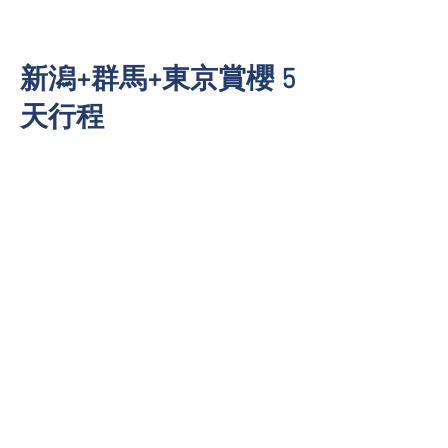
新潟+群馬+東京賞櫻 5
天行程
DAY 1 當地集合 - 【日本三大峽谷】清津峽 – 清津峽
隧道 – 錦鯉之里
DAY 2 【賞櫻名所】高田城址公園 -寺泊海鮮市場
DAY 3 【日本代表零食】煎餅王國 -【賞櫻名所】新
發田城公園
DAY 4 【試飲日本酒】越後湯澤本酒館 - 伊香保石板
街 - 達摩不倒翁點睛體驗
DAY 5 【賞櫻名所】赤城南面千本 - 當地解散
團費：
每位 $12,400起
詳細行程
查詢