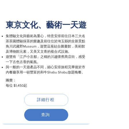
東京文化、藝術一天遊
集體驗文化與藝術為重心，特意安排前往日本三大名
茶茶園體驗採茶的樂趣及前往位於埼玉縣的全新景點
角川武藏野Museum，遊覽這座結合圖書館，美術館
及博物館元素，又美又文青的複合式設施。
遊覽有「江戶小京都」之稱的川越懷舊商店街，感受
一下古色古香的氣氛。
與一般的一天遊產品不同，細心安排旅程完畢後於市
內餐廳享用一頓豐富的和牛Shabu Shabu放題晚餐。
團費：
每位 $1,450起
詳細行程
查詢