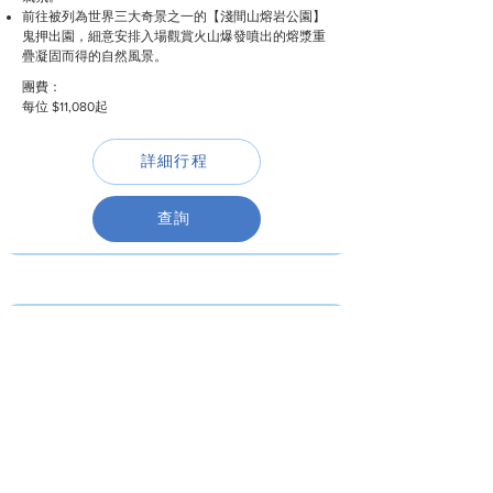
前往被列為世界三大奇景之一的【淺間山熔岩公園】
鬼押出園，細意安排入場觀賞火山爆發噴出的熔漿重
疊凝固而得的自然風景。
團費：
每位 $11,080起
詳細行程
查詢