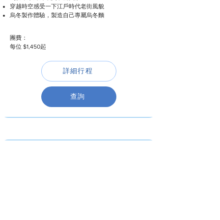
穿越時空感受一下江戶時代老街風貌
烏冬製作體驗，製造自己專屬烏冬麵
團費：
每位 $1,450起
詳細行程
查詢