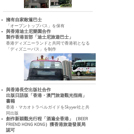
擁有自家敞篷巴士
「オープントップバス」を保有
與香港迪士尼樂園合作
製作香港首部「迪士尼旅遊巴士」
香港ディズニーランドと共同で香港初となる
「ディズニーバス」を制作
與香港長空出版社合作
出版日語版「香港・澳門旅遊觀光指南」
書籍
香港・マカオトラベルガイドをSkyyer社と共
同出版
創作新穎觀光行程「酒遍全香港」（BEER
FRIEND HONG KONG）獲香港旅遊發展局
認可