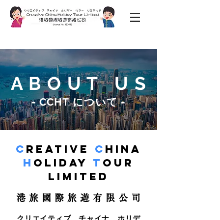
A B O U T U S
- CCHT について -
C
REATIVE
C
HINA
H
OLIDAY
T
OUR
LIMITED
港 旅 國 際 旅 遊 有 限 公 司
クリエイティブ チャイナ ホリデ