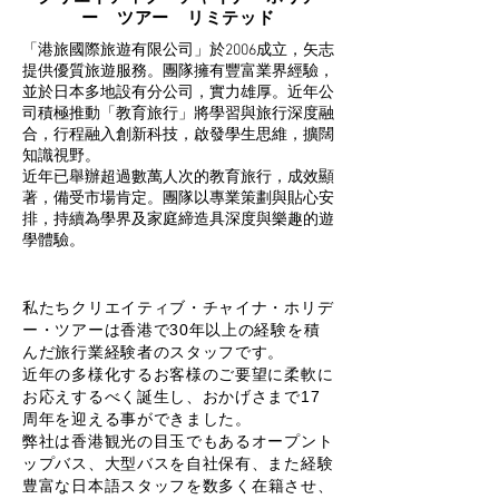
ー ツアー リミテッド
「港旅國際旅遊有限公司」於2006成立，矢志
提供優質旅遊服務。團隊擁有豐富業界經驗，
並於日本多地設有分公司，實力雄厚。近年公
司積極推動「教育旅行」將學習與旅行深度融
合，行程融入創新科技，啟發學生思維，擴闊
知識視野。
近年已舉辦超過數萬人次的教育旅行，成效顯
著，備受市場肯定。團隊以專業策劃與貼心安
排，持續為學界及家庭締造具深度與樂趣的遊
學體驗。
私たちクリエイティブ・チャイナ・ホリデ
ー・ツアーは香港で30年以上の経験を積
んだ旅行業経験者のスタッフです。
近年の多様化するお客様のご要望に柔軟に
お応えするべく誕生し、おかげさまで17
周年を迎える事ができました。
弊社は香港観光の目玉でもあるオープント
ップバス、大型バスを自社保有、また経験
豊
富な日本語スタッフを数多く在籍させ、