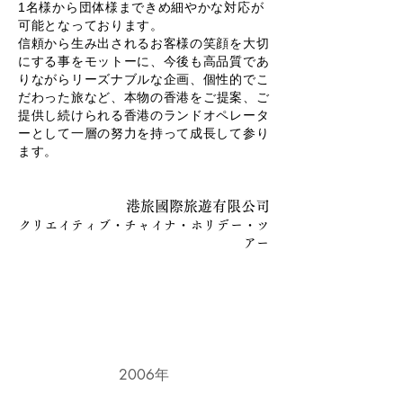
1名様から団体様まできめ細やかな対応が
可能となっております。
信頼から生み出されるお客様の笑顔を大切
にする事をモットーに、今後も高品質であ
りながらリーズナブルな企画、個性的でこ
だわった旅など、
本物の香港をご提案、ご
提供し続けられる香港のランドオペレータ
ーとして一層の努力を持って成長して参り
ます。
港旅國際旅遊有限公司
クリエイティブ・チャイナ・ホリデー・ツ
アー
H I S T O R Y
|
沿革
2006年