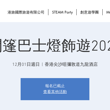
港旅國際旅遊有限公司
STEAM Party
創意遊學團
M
篷巴士燈飾遊20
12月01日週日
  |  
香港尖沙咀彌敦道九龍酒店
報名已截止
查看其他活動