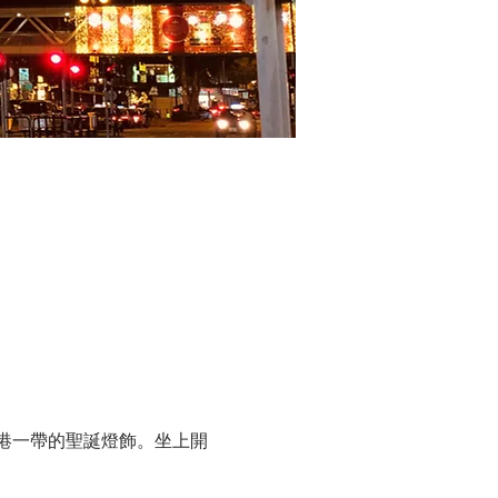
港一帶的聖誕燈飾。坐上開