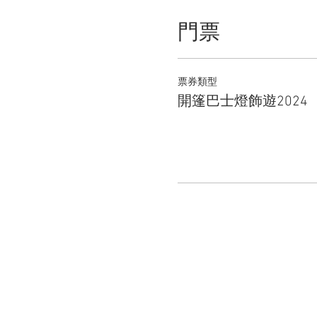
門票
票券類型
開篷巴士燈飾遊2024