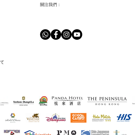
關注我們：
て