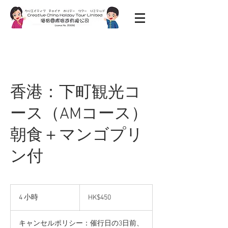
香港：下町観光コ
ース（AMコース）
朝食＋マンゴプリ
ン付
450
港
4 小時
4
HK$450
元
小
時
キャンセルポリシー：催行日の3日前、