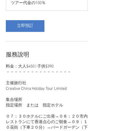
ツアー代金の100％
立即預訂
服務說明
料金：大人$450 | 子供$390
－－－－－－－－－－－－－－－－
主催旅行社
Creative China Holiday Tour Limited
集合場所
指定場所 または 指定ホテル
０７：３０ホテルにご出発→０８：２０市内
レストランにて香港点心のご朝食→０９：１
０花街（下車２０分）→バードガーデン（下