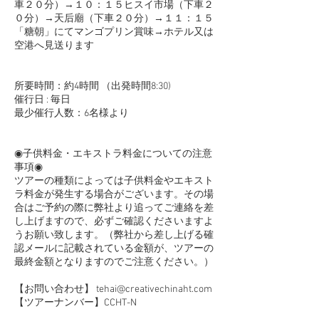
車２０分）→１０：１５ヒスイ市場（下車２
０分）→天后廟（下車２０分）→１１：１５
「糖朝」にてマンゴプリン賞味→ホテル又は
空港へ見送ります
所要時間：約4時間 （出発時間8:30)
催行日 : 毎日
最少催行人数：6名様より
◉子供料金・エキストラ料金についての注意
事項◉
ツアーの種類によっては子供料金やエキスト
ラ料金が発生する場合がございます。その場
合はご予約の際に弊社より追ってご連絡を差
し上げますので、必ずご確認くださいますよ
うお願い致します。（弊社から差し上げる確
認メールに記載されている金額が、ツアーの
最終金額となりますのでご注意ください。）
【お問い合わせ】 tehai@creativechinaht.com
【ツアーナンバー】CCHT-N