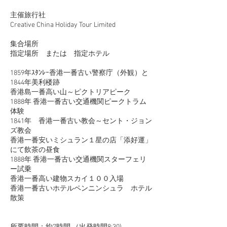
主催旅行社
Creative China Holiday Tour Limited
集合場所
指定場所 または 指定ホテル
1859年ｽﾀﾝﾚｰ香港一番古い警察庁（外観）と
1844年美利楼跡
香港島一番高い山～ピクトリアピーク
1888年 香港一番古い交通機関ピークトラム
体験
1841年 香港一番古い教会～セント・ジョン
ズ教会
香港一番安いミシュラン１星の店「添好運」
にて飲茶の昼食
1888年 香港一番古い交通機関スターフェリ
ー試乗
香港一番高い建物スカイ１００入場
香港一番古いホテルペンニンシュラ ホテル
散策