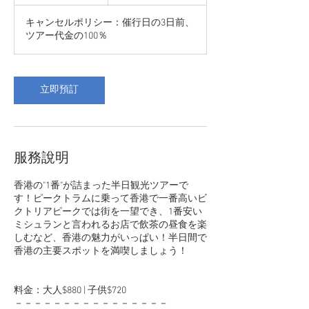
小
時
キャンセルポリシー：催行日の3日前、
ツアー代金の100％
立即預訂
服務說明
香港の"1番"が詰まった半日観光ツアーで
す！ピークトラムに乗って香港で一番高いビ
クトリアピークでは街を一望でき、1番安い
ミシュランと言われるお店で飲茶の昼食を楽
しむなど、香港の魅力がいっぱい！半日間で
香港の主要スポットを満喫しましょう！
料金：大人$880 | 子供$720
－－－－－－－－－－－－－－－－