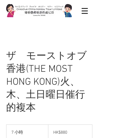
ザ モーストオブ
香港(THE MOST
HONG KONG)火、
木、土日曜日催行
的複本
880
港
7 小時
7
HK$880
元