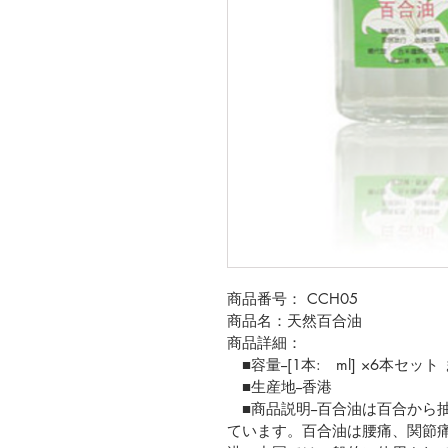
商品番号： CCH05
商品名：天然百合油
商品詳細：
　■容量--[1本:　ml] ×6本セッ
　■生産地--香港
　■商品説明--百合油は百合か
ています。百合油は腰痛、関節