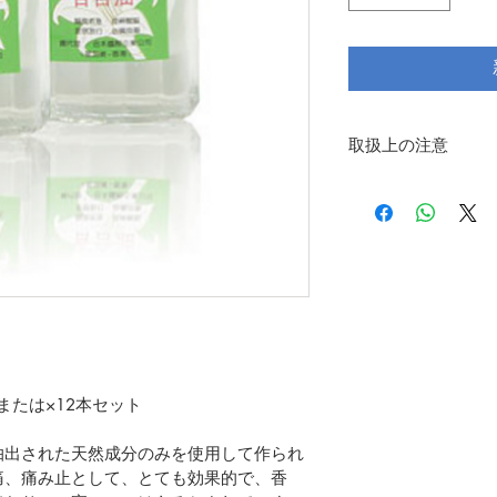
取扱上の注意
※効果、効能は保証
※医薬商品ではあり
※こちらの商品は液
へ持ち込むことはで
ンターでお預けにな
ト または×12本セット
ら抽出された天然成分のみを使用して作られ
痛、痛み止として、とても効果的で、香