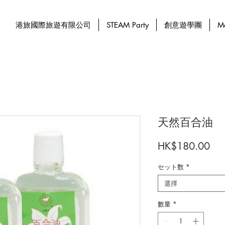
港旅國際旅遊有限公司
STEAM Party
創意遊學團
M
天然百合油
價
HK$180.00
格
セット数
*
選擇
數量
*