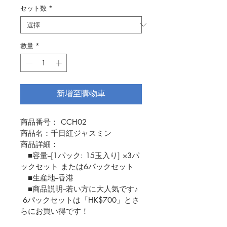
セット数
*
數量
*
新增至購物車
商品番号： CCH02
商品名：千日紅ジャスミン
商品詳細：
　■容量--[1パック: 15玉入り] ×3パ
ックセット または6パックセット
　■生産地--香港
　■商品説明--若い方に大人気です♪ 
 6パックセットは「HK$700」とさ
らにお買い得です！