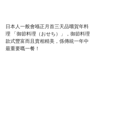
日本人一般會喺正月首三天品嚐賀年料
理 「御節料理（おせち）」，御節料理
款式豐富而且賣相精美，係傳統一年中
最重要嘅一餐！