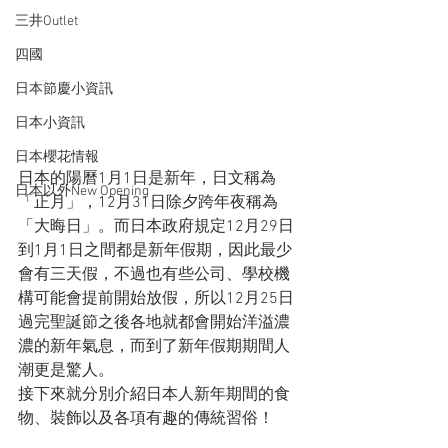
三井Outlet
四國
日本節慶小資訊
日本小資訊
日本櫻花情報
日本的陽曆1月1日是新年，日文稱為
日本以外New Opening
「正月」，12月31日除夕跨年夜稱為
「大晦日」。而日本政府規定12月29日
到1月1日之間都是新年假期，因此最少
會有三天假，不過也有些公司、學校機
構可能會提前開始放假，所以12月25日
過完聖誕節之後各地就都會開始洋溢濃
濃的新年氣息，而到了新年假期期間人
潮更是驚人。
接下來就分別介紹日本人新年期間的食
物、裝飾以及各項有趣的傳統習俗！