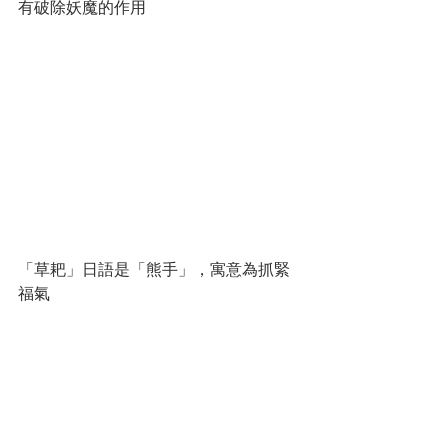
有破除妖魔的作用
「草耙」日語是「熊手」，寓意為抓緊
福氣