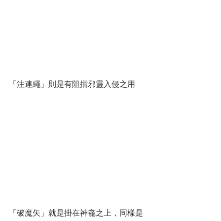
「注連繩」則是有阻擋邪靈入侵之用
「破魔矢」就是掛在神龕之上，同樣是