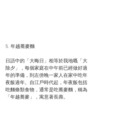
5. 年越蕎麥麵
日語中的「大晦日」相等於我地嘅「大
除夕」，每個家庭在中午前已經做好過
年的準備，到左傍晚一家人在家中吃年
夜飯過年。自江戶時代起，年夜飯包括
吃麵條類食物，通常是吃蕎麥麵，稱為
「年越蕎麥」，寓意著長壽。