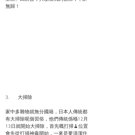
無歸！
3.       大掃除
家中多雜物就無分國籍，日本人傳統都
有大掃除呢個習俗，他們傳統係喺12月
13日就開始大掃除，首先嘅打掃🧹位置
會先從打掃神龕開始，一來是要清潔住