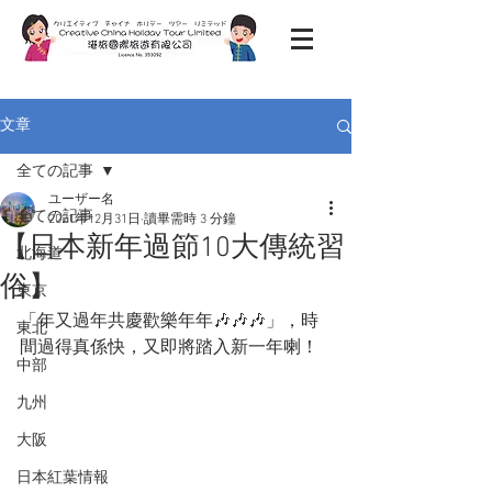
文章
全ての記事
ユーザー名
全ての記事
2021年12月31日
讀畢需時 3 分鐘
【日本新年過節10大傳統習
北海道
俗】
東京
「年又過年共慶歡樂年年🎶🎶🎶」，時
東北
間過得真係快，又即將踏入新一年喇！
中部
九州
大阪
日本紅葉情報