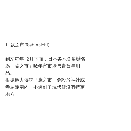
1. 歲之市(Toshinoichi)
到左每年12月下旬，日本各地會舉辦名
為「歲之市」嘅年宵市場售賣賀年用
品。
根據過去傳統「歲之市」係設於神社或
寺廟範圍內，不過到了現代便沒有特定
地方。