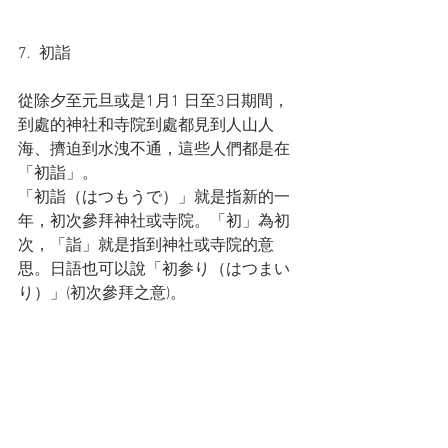
7.  初詣
從除夕至元旦或是1月1 日至3日期間，
到處的神社和寺院到處都見到人山人
海、擠迫到水洩不通，這些人們都是在
「初詣」。
「初詣（はつもうで）」就是指新的一
年，初次參拜神社或寺院。「初」為初
次，「詣」就是指到神社或寺院的意
思。日語也可以說「初参り（はつまい
り）」(初次參拜之意)。