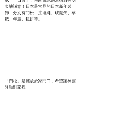
成「一日飾」，傳統會認為這樣對神明
欠缺誠意！日本最常見的日本新年裝
飾，分別有門松、注連繩、破魔矢、草
耙、年畫、鏡餅等。
「門松」是擺放於家門口，希望讓神靈
降臨到家裡