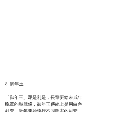
8️. 御年玉
「御年玉」即是利是，長輩要給未成年
晚輩的壓歲錢，御年玉傳統上是用白色
封套，近年開始流行不同圖案的封套。
「御年玉」嘅金額就視乎晚輩的年齡，
親疏關係而定。同我地有稍微不同嘅