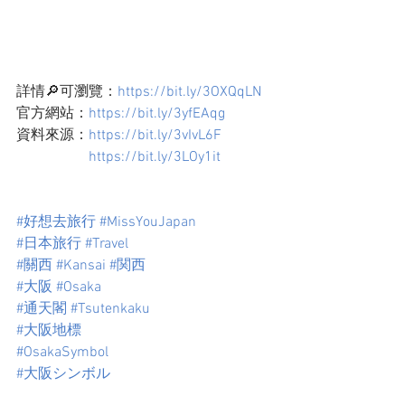
詳情🔎可瀏覽：
https://bit.ly/3OXQqLN
官方網站：
https://bit.ly/3yfEAqg
資料來源：
https://bit.ly/3vIvL6F
https://bit.ly/3LOy1it
#好想去旅行
#MissYouJapan
#日本旅行
#Travel
#關西
#Kansai
#関西
#大阪
#Osaka
#通天閣
#Tsutenkaku
#大阪地標
#OsakaSymbol
#大阪シンボル