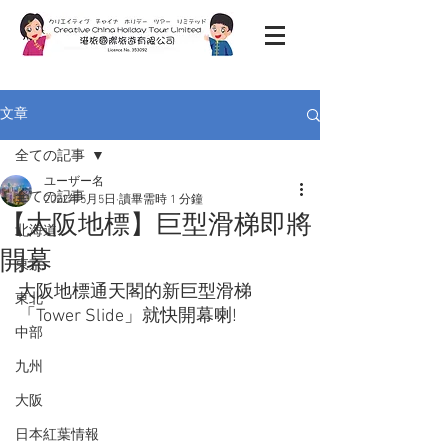
文章
全ての記事
ユーザー名
全ての記事
2022年5月5日
讀畢需時 1 分鐘
【大阪地標】巨型滑梯即將
北海道
開幕
東京
大阪地標通天閣的新巨型滑梯
東北
「Tower Slide」就快開幕喇!
中部
九州
大阪
日本紅葉情報