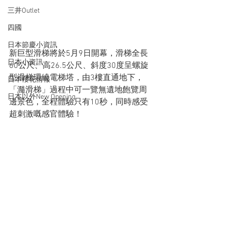
三井Outlet
四國
日本節慶小資訊
新巨型滑梯將於5月9日開幕，滑梯全長
日本小資訊
60公尺、高26.5公尺、斜度30度呈螺旋
型滑梯環繞電梯塔，由3樓直通地下，
日本櫻花情報
「瀡滑梯」過程中可一覽無遺地飽覽周
日本以外New Opening
邊景色，全程體驗只有10秒，同時感受
超刺激嘅感官體驗！