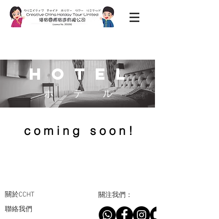
​H o T E L
​ホ テ ル
c o m i n g s o o n !
關於CCHT
關注我們：
聯絡我們