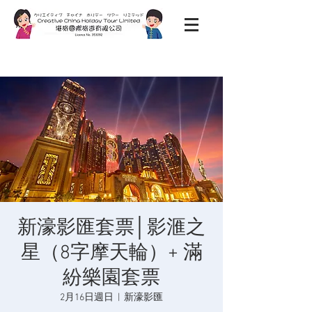
新濠影匯套票│影滙之
星（8字摩天輪）+ 滿
紛樂園套票
2月16日週日
  |  
新濠影匯