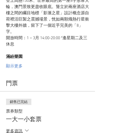
登上高懸130米、世界最高的第一座8字形摩天
輪，澳門景致更盡收眼底。聳立於兩座酒店大
樓之間的矚目地標「影滙之星」設計概念源自
荷裡活巨製之震撼場景，恍如兩顆熾熱行星衝
擊大樓外牆，留下了一個近乎完美的「8」
字。
開放時間：1－3月 14:00-20:00 *逢星期二及三
休息
滿紛樂園
顯示更多
門票
銷售已完結
票券類型
一大一小套票
更多資訊