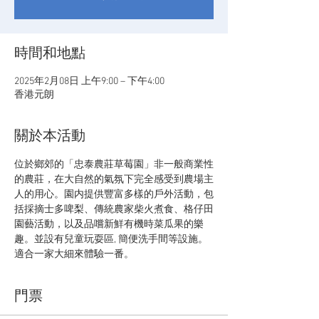
時間和地點
2025年2月08日 上午9:00 – 下午4:00
香港元朗
關於本活動
位於鄉郊的「忠泰農莊草莓園」非一般商業性
的農莊，在大自然的氣氛下完全感受到農場主
人的用心。園内提供豐富多樣的戶外活動，包
括採摘士多啤梨、傳統農家柴火煮食、格仔田
園藝活動，以及品嚐新鮮有機時菜瓜果的樂
趣。並設有兒童玩耍區, 簡便洗手間等設施。
適合一家大細來體驗一番。
門票