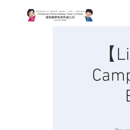
【Lit
Camp