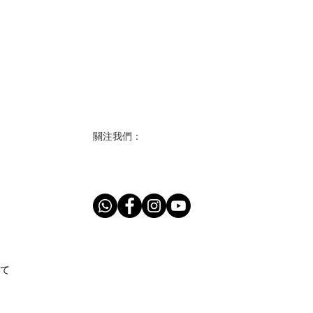
關注我們：
て