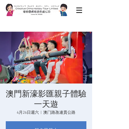
澳門新濠影匯親子體驗
一天遊
4月26日週六
  |  
澳门路氹連貫公路