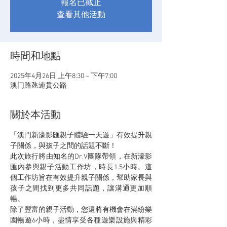
報名已截止
查看其他活動
時間和地點
2025年4月26日 上午8:30 – 下午7:00
澳门路氹連貫公路
關於本活動
「澳門新濠影匯親子體驗一天遊」有效提升親
子關係，與孩子之間的話題不斷！
此次旅行將由知名的Dr.V團隊帶領，在新濠影
匯內參與親子活動工作坊，時長1.5小時。這
個工作坊旨在有效提升親子關係，幫助家長與
孩子之間找到更多共同話題，讓溝通更加順
暢。
除了豐富的親子活動，您還將有機會在滿紛樂
園暢遊6小時，盡情享受各種遊樂設施與精彩