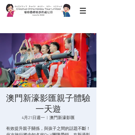
澳門新濠影匯親子體驗
一天遊
4月21日週一
  |  
澳門新濠影匯
有效提升親子關係，與孩子之間的話題不斷！