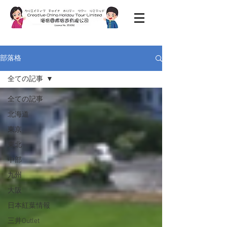
部落格
全ての記事
全ての記事
北海道
東京
東北
中部
九州
大阪
日本紅葉情報
三井Outlet