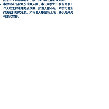
同意並了解相關報名手續、旅行團之條款及細則。
本旅遊產品設最少成團人數，本公司會於出發前兩個工
作天或之前通知是否成團。如遇人數不足，本公司會安
排更改日期或退款。如報名人數超出上限，將以先到先
得形式安排。