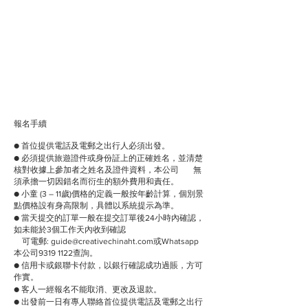
報名手續
● 首位提供電話及電郵之出行人必須出發。
● 必須提供旅遊證件或身份証上的正確姓名，並清楚
核對收據上參加者之姓名及證件資料，本公司 無
須承擔一切因錯名而衍生的額外費用和責任。
● 小童 (3 – 11歲)價格的定義一般按年齡計算，個別景
點價格設有身高限制，具體以系統提示為準。
● 當天提交的訂單一般在提交訂單後24小時內確認，
如未能於3個工作天內收到確認
可電郵: guide@creativechinaht.com或Whatsapp
本公司9319 1122查詢。
● 信用卡或銀聯卡付款，以銀行確認成功過賬，方可
作實。
● 客人一經報名不能取消、更改及退款。
● 出發前一日有專人聯絡首位提供電話及電郵之出行