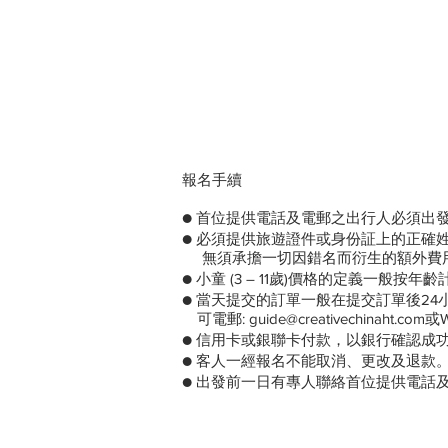
報名手續
● 首位提供電話及電郵之出行人必須出
● 必須提供旅遊證件或身份証上的正確
無須承擔一切因錯名而衍生的額外費
● 小童 (3 – 11歲)價格的定義一
● 當天提交的訂單一般在提交訂單後2
可電郵: guide@creativechinaht.com
● 信用卡或銀聯卡付款，以銀行確認成
● 客人一經報名不能取消、更改及退款
● 出發前一日有專人聯絡首位提供電話