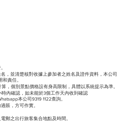
發。
姓名，並清楚核對收據上參加者之姓名及證件資料，本公司
用和責任。
般按年齡計算，個別景點價格設有身高限制，具體以系統提示為準。
4小時內確認，如未能於3個工作天內收到確認
或Whatsapp本公司9319 1122查詢。
功過賬，方可作實。
。
及電郵之出行旅客集合地點及時間。