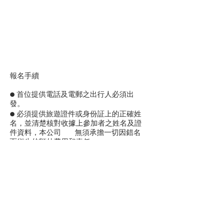
報名手續
● 首位提供電話及電郵之出行人必須出
發。
● 必須提供旅遊證件或身份証上的正確姓
名，並清楚核對收據上參加者之姓名及證
件資料，本公司 無須承擔一切因錯名
而衍生的額外費用和責任。
● 小童 (3 – 11歲)價格的定義一般按年齡計
算，個別景點價格設有身高限制，具體以
系統提示為準。
● 當天提交的訂單一般在提交訂單後24小
時內確認，如未能於3個工作天內收到確認
可電郵: guide@creativechinaht.com或
Whatsapp本公司9319 1122查詢。
● 信用卡或銀聯卡付款，以銀行確認成功