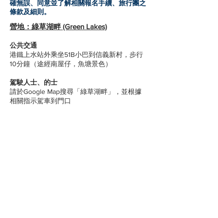
確無誤、同意並了解相關報名手續、旅行團之
條款及細則。
營地：綠草湖畔 (Green Lakes)
公共交通
港鐵上水站外乘坐51B小巴到信義新村，步行
10分鐘（途經南屋仔，魚塘景色）
駕駛人士、的士
請於Google Map搜尋「綠草湖畔」，並根據
相關指示駕車到門口