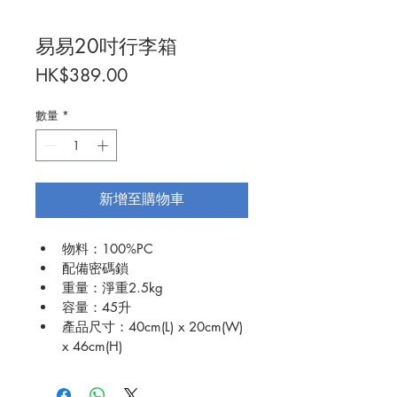
易易20吋行李箱
價
HK$389.00
格
數量
*
新增至購物車
物料：
100%PC
配備密碼鎖
重量：淨重
2.5kg
容量：
45
升
產品尺寸：
40cm(L) x 20cm(W) 
x 46cm(H)