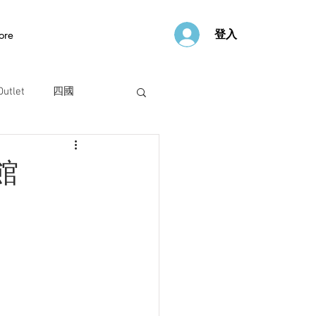
登入
ore
utlet
四國
館