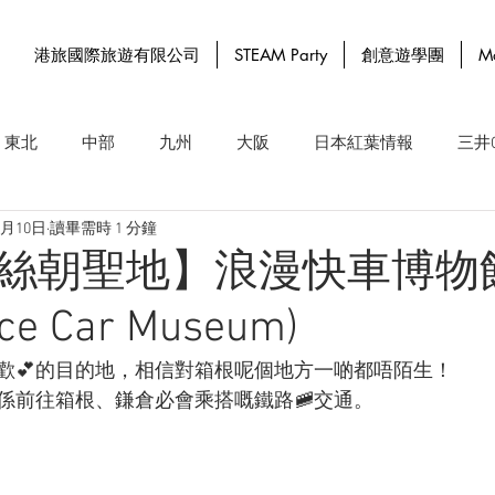
港旅國際旅遊有限公司
STEAM Party
創意遊學團
M
東北
中部
九州
大阪
日本紅葉情報
三井O
2月10日
讀畢需時 1 分鐘
日本櫻花情報
日本以外New Opening
絲朝聖地】浪漫快車博物
e Car Museum)
喜歡💕的目的地，相信對箱根呢個地方一啲都唔陌生！
係前往箱根、鎌倉必會乘搭嘅鐵路🚞交通。