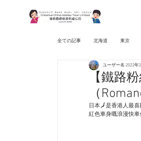
全ての記事
北海道
東京
ユーザー名
2022年
日本節慶小資訊
日本小資訊
【鐵路粉
（Romanc
日本🗾是香港人最
紅色車身嘅浪漫快車