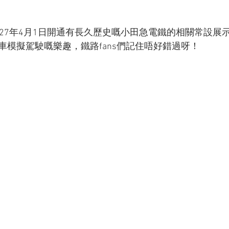
927年4月1日開通有長久歷史嘅小田急電鐵的相關常設展
車模擬駕駛嘅樂趣，鐵路fans們記住唔好錯過呀！