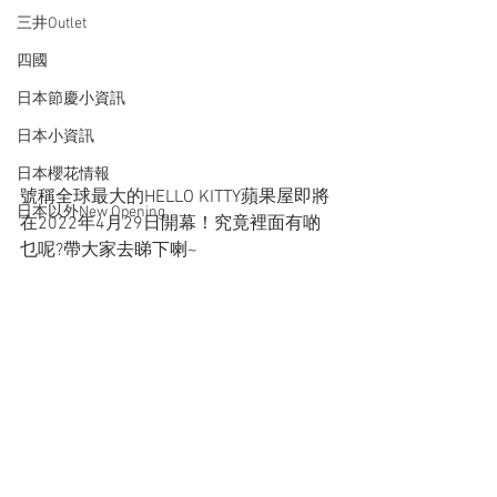
三井Outlet
四國
日本節慶小資訊
日本小資訊
日本櫻花情報
號稱全球最大的HELLO KITTY蘋果屋即將
日本以外New Opening
在2022年4月29日開幕！究竟裡面有啲
乜呢?帶大家去睇下喇~