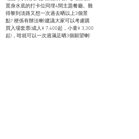
置身水底的打卡位同埋4間主題餐廳。難
得黎到淡路又想一次過去晒以上3個景
點? 梗係有辦法喇!建議大家可以考慮購
買入場套票(成人¥ 7,400起，小童¥ 3,300
起)，咁就可以一次過滿足晒3個願望喇!