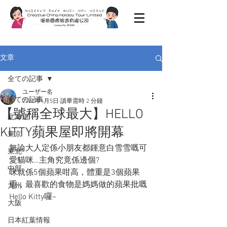
文章
全ての記事
ユーザー名
全ての記事
2022年4月5日
讀畢需時 2 分鐘
【號稱全球最大】HELLO
北海道
KITTY蘋果屋即將開幕
東京
無論大人定係小朋友都鍾意白雪雪嘅可
東北
愛貓咪…主角究竟係邊個?
中部
咪就係
5個蘋果咁高，體重是3個蘋果
重，最喜歡的食物是媽媽做的蘋果批嘅
九州
Hello Kitty囉~
大阪
日本紅葉情報