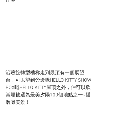
沿著旋轉型樓梯走到最頂有一個展望
台，可以望到旁邊嘅HELLO KITTY SHOW 
BOX嘅HELLO KITTY屋頂之外，仲可以欣
賞埋被選為最美夕陽100個地點之一~播
磨灘美景！