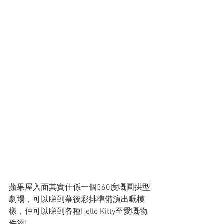
蘋果屋入面其實仕係一個360度嘅圓拱型
劇場，可以睇到幕後彩排準備演出嘅模
樣，仲可以睇到各種Hello Kitty至愛嘅物
件添!