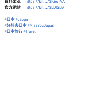
資料來源   :
 https://bit.ly/3K6oTVA
官方網站   :
 https://bit.ly/3LDISLG
#日本
#Japan
#好想去日本
#MissYouJapan
#日本旅行
#Travel
#關西
#関西
#Kansai
#神戶
#Kobe
#淡路市
#AwajiCity
#HelloKitty
#ハローキティ
#HelloKittyAppleHouse
#HelloKitty蘋果屋
#ハローキティアップルハウス
大阪