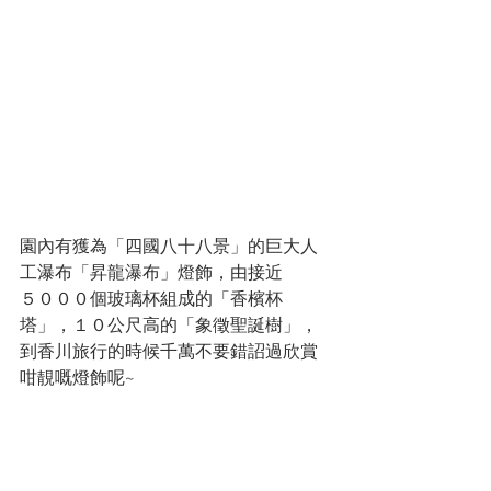
園內有獲為「四國八十八景」的巨大人
工瀑布「昇龍瀑布」燈飾，由接近
５０００個玻璃杯組成的「香檳杯
塔」，１０公尺高的「象徵聖誕樹」，
到香川旅行的時候千萬不要錯詔過欣賞
咁靚嘅燈飾呢~