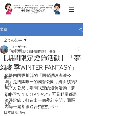
文章
全ての記事
ユーザー名
全ての記事
2021年12月23日
讀畢需時 1 分鐘
【期間限定燈飾活動】「夢
北海道
幻冬季WINTER FANTASY」
東京
位於四國香川縣的「國營讚岐滿濃公
東北
園」是四國唯一的國營公園，總面積約3
中部
萬平方公尺，期間限定的燈飾活動「夢
幻冬季WINTER FANTASY」可見範圍都是
九州
浪漫燈飾，打造出一個夢幻空間，園區
大阪
內每一處都很適合拍照打卡～
日本紅葉情報