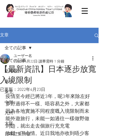
文章
全ての記事
ユーザー名
全ての記事
2022年4月22日
讀畢需時 1 分鐘
【最新資訊】日本逐步放寬
北海道
入境限制
東京
已更新：
2022年4月23日
東北
疫情至今經已將近3年，呢3年來除左好
中部
多野過得不一樣、唔容易之外，大家都
因為各地實施不同程度嘅入境限制而未
九州
能外遊旅行，未能一如過往一樣做野做
大阪
到攰，就出走去個旅行充充電
放鬆一下心情。近日我地亦收到唔少客
日本紅葉情報