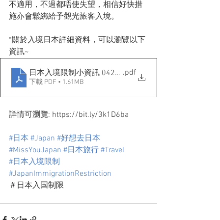
不適用，不過都唔使失望，相信好快措
施亦會鬆綁給予觀光旅客入境。
*關於入境日本詳細資料，可以瀏覽以下
資訊~ 
.pdf
日本入境限制小資訊 0422_R4
下載 PDF • 1.61MB
詳情可瀏覽: https://bit.ly/3k1D6ba
#日本
#Japan
#好想去日本
#MissYouJapan
#日本旅行
#Travel
#日本入境限制
#JapanImmigrationRestriction
＃日本入国制限