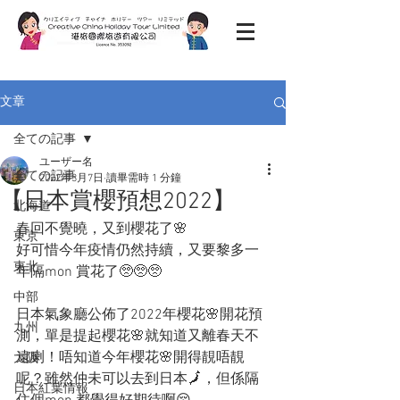
文章
全ての記事
ユーザー名
全ての記事
2022年3月7日
讀畢需時 1 分鐘
【日本賞櫻預想2022】
北海道
春回不覺曉，又到櫻花了🌸
東京
好可惜今年疫情仍然持續，又要黎多一
東北
年隔mon 賞花了🥺🥺🥺
中部
日本氣象廳公佈了2022年櫻花🌸開花預
九州
測，單是提起櫻花🌸就知道又離春天不
遠喇！唔知道今年櫻花🌸開得靚唔靚
大阪
呢？雖然仲未可以去到日本🗾，但係隔
日本紅葉情報