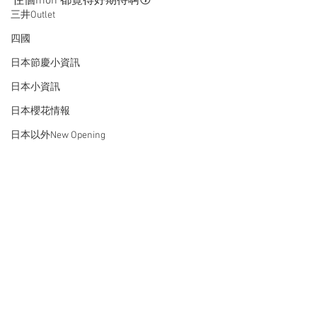
住個mon 都覺得好期待啊😚
三井Outlet
四國
日本節慶小資訊
日本小資訊
日本櫻花情報
日本以外New Opening