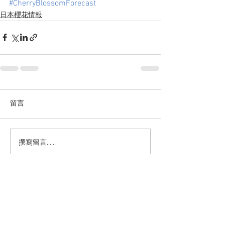
#CherryBlossomForecast
日本櫻花情報
留言
撰寫留言......
關於CCHT
關注我們：
聯絡我們