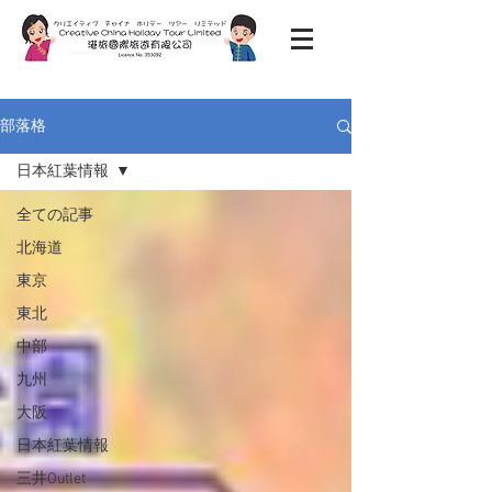
部落格
日本紅葉情報
全ての記事
北海道
東京
東北
中部
九州
大阪
日本紅葉情報
三井Outlet